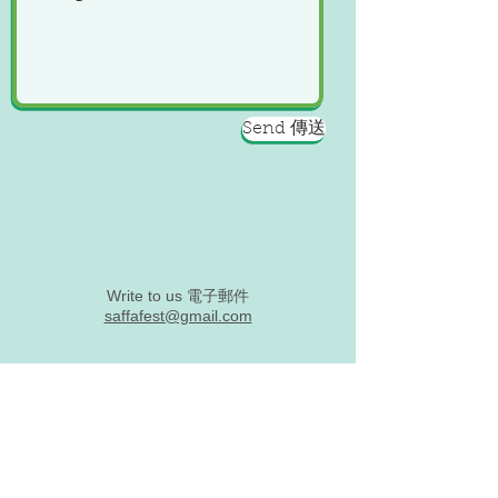
Send 傳送
Write to us 電子郵件
saffafest@gmail.com
Pangea International Co. Ltd. 攀吉亞有限公
司